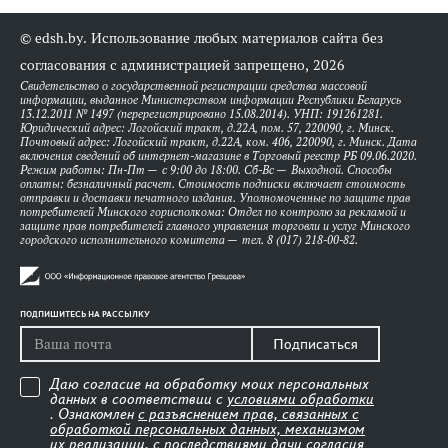
© edsh.by. Использование любых материалов сайта без
согласования с администрацией запрещено, 2026
Свидетельство о государственной регистрации средства массовой
информации, выданное Министерством информации Республики Беларусь
13.12.2011 № 1497 (перерегистрировано 15.08.2014). УНП: 191261281.
Юридический адрес: Логойский тракт, д.22А, пом. 57, 220090, г. Минск.
Почтовый адрес: Логойский тракт, д.22А, ком. 406, 220090, г. Минск. Дата
включения сведений об интернет-магазине в Торговый реестр РБ 09.06.2020.
Режим работы: Пн-Пт — с 9:00 до 18:00. Сб-Вс — Выходной. Способы
оплаты: безналичный расчет. Стоимость подписки включает стоимость
отправки и доставки печатного издания. Уполномоченные по защите прав
потребителей Минского горисполкома: Отдел по контролю за рекламой и
защите прав потребителей главного управления торговли и услуг Минского
городского исполнительного комитета — тел. 8 (017) 218-00-82.
ПОДПИШИТЕСЬ НА РАССЫЛКУ
Подписаться
Даю согласие на обработку моих персональных
данных в соответствии с
условиями обработки
. Ознакомлен
с разъяснением прав, связанных с
обработкой персональных данных, механизмом
их реализации, с последствиями дачи согласия