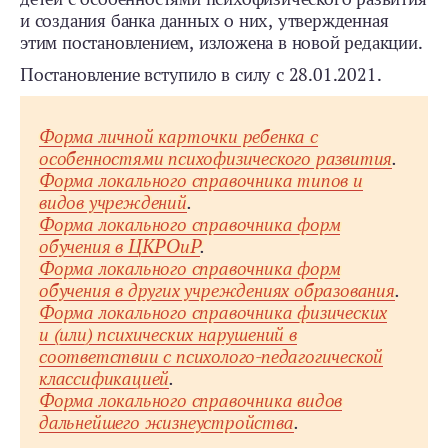
и создания банка данных о них, утвержденная
этим постановлением, изложена в новой редакции.
Постановление вступило в силу с 28.01.2021.
Форма личной карточки ребенка с
особенностями психофизического развития
.
Форма локального справочника типов и
видов учреждений
.
Форма локального справочника форм
обучения в ЦКРОиР
.
Форма локального справочника форм
обучения в других учреждениях образования
.
Форма локального справочника физических
и (или) психических нарушений в
соответствии с психолого-­педагогической
классификацией
.
Форма локального справочника видов
дальнейшего жизнеустройства
.