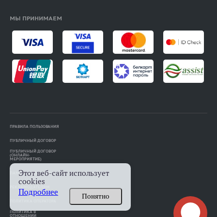
МЫ ПРИНИМАЕМ
ПРАВИЛА ПОЛЬЗОВАНИЯ
ПУБЛИЧНЫЙ ДОГОВОР
ПУБЛИЧНЫЙ ДОГОВОР
(ОНЛАЙН-
МЕРОПРИЯТИЕ)
Этот веб-сайт использует
ПАМЯТКА АВТОРАМ
cookies
РЕКЛАМОДАТЕЛЯМ
Подробнее
Понятно
ПОЛИТИКА ОПЕРАТОРА
ПОЛИТИКА В
ОТНОШЕНИИ