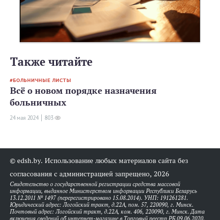
Также читайте
БОЛЬНИЧНЫЕ ЛИСТЫ
Всё о новом порядке назначения
больничных
24 мая 2024
803
© edsh.by. Использование любых материалов сайта без
согласования с администрацией запрещено, 2026
Свидетельство о государственной регистрации средства массовой
информации, выданное Министерством информации Республики Беларусь
13.12.2011 № 1497 (перерегистрировано 15.08.2014). УНП: 191261281.
Юридический адрес: Логойский тракт, д.22А, пом. 57, 220090, г. Минск.
Почтовый адрес: Логойский тракт, д.22А, ком. 406, 220090, г. Минск. Дата
включения сведений об интернет-магазине в Торговый реестр РБ 09.06.2020.