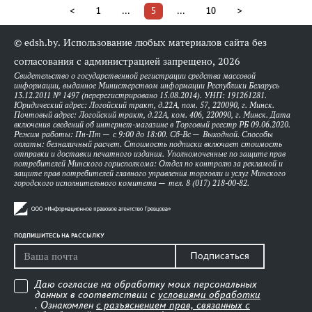
<
1
...
5
...
10
>
© edsh.by. Использование любых материалов сайта без
согласования с администрацией запрещено, 2026
Свидетельство о государственной регистрации средства массовой
информации, выданное Министерством информации Республики Беларусь
13.12.2011 № 1497 (перерегистрировано 15.08.2014). УНП: 191261281.
Юридический адрес: Логойский тракт, д.22А, пом. 57, 220090, г. Минск.
Почтовый адрес: Логойский тракт, д.22А, ком. 406, 220090, г. Минск. Дата
включения сведений об интернет-магазине в Торговый реестр РБ 09.06.2020.
Режим работы: Пн-Пт — с 9:00 до 18:00. Сб-Вс — Выходной. Способы
оплаты: безналичный расчет. Стоимость подписки включает стоимость
отправки и доставки печатного издания. Уполномоченные по защите прав
потребителей Минского горисполкома: Отдел по контролю за рекламой и
защите прав потребителей главного управления торговли и услуг Минского
городского исполнительного комитета — тел. 8 (017) 218-00-82.
ПОДПИШИТЕСЬ НА РАССЫЛКУ
Подписаться
Даю согласие на обработку моих персональных
данных в соответствии с
условиями обработки
. Ознакомлен
с разъяснением прав, связанных с