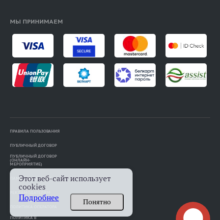
МЫ ПРИНИМАЕМ
ПРАВИЛА ПОЛЬЗОВАНИЯ
ПУБЛИЧНЫЙ ДОГОВОР
ПУБЛИЧНЫЙ ДОГОВОР
(ОНЛАЙН-
МЕРОПРИЯТИЕ)
Этот веб-сайт использует
ПАМЯТКА АВТОРАМ
cookies
РЕКЛАМОДАТЕЛЯМ
Подробнее
Понятно
ПОЛИТИКА ОПЕРАТОРА
ПОЛИТИКА В