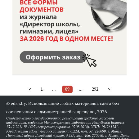
<
1
...
89
...
292
>
© edsh.by. Использование любых материалов сайта без
согласования с администрацией запрещено, 2026
Свидетельство о государственной регистрации средства массовой
информации, выданное Министерством информации Республики Беларусь
13.12.2011 № 1497 (перерегистрировано 15.08.2014). УНП: 191261281.
Юридический адрес: Логойский тракт, д.22А, пом. 57, 220090, г. Минск.
Почтовый адрес: Логойский тракт, д.22А, ком. 406, 220090, г. Минск. Дата