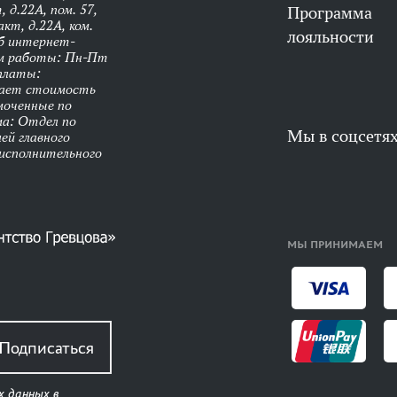
 д.22А, пом. 57,
Программа
кт, д.22А, ком.
лояльности
об интернет-
им работы: Пн-Пт
оплаты:
чает стоимость
моченные по
ма: Отдел по
Мы в соцсетя
ей главного
 исполнительного
МЫ ПРИНИМАЕМ
Подписаться
х данных в