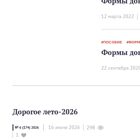
Формы док
12 мартa 2022
ПОСОБИЕ
ФОРМ
Формы док
22 сентября 202
Дорогое лето‑2026
16 июня 2026
298
№ 6 (174) 2026
1