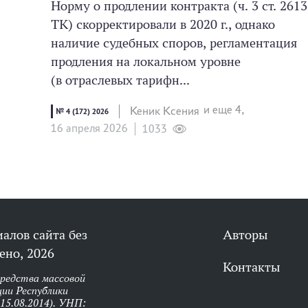
Норму о продлении контракта (ч. 3 ст. 2613
ТК) скорректировали в 2020 г., однако
наличие судебных споров, регламентация
продления на локальном уровне
(в отраслевых тарифн...
и еще 4,
Кеник Ксения
№ 4 (172) 2026
16 апреля 2026
1033
алов сайта без
Авторы
ено, 2026
Контакты
средства массовой
ии Республики
 15.08.2014). УНП: