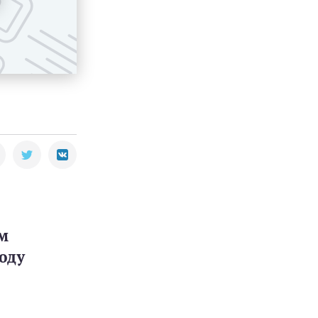
м
оду