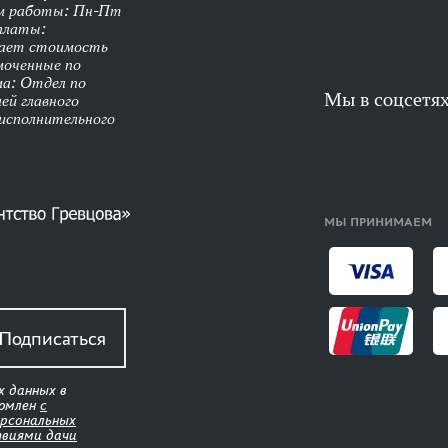
им работы: Пн-Пт
оплаты:
чает стоимость
моченные по
ма: Отдел по
Мы в соцсетя
ей главного
 исполнительного
МЫ ПРИНИМАЕМ
Подписаться
х данных в
комлен
с
ерсональных
твиями дачи