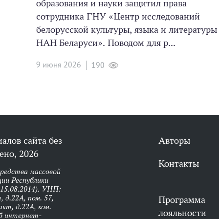
образования и науки защитил права
сотрудника ГНУ «Центр исследований
белорусской культуры, языка и литературы
НАН Беларуси». Поводом для р...
9 июня 2026
190
алов сайта без
Авторы
ено, 2026
Контакты
средства массовой
ии Республики
 15.08.2014). УНП:
 д.22А, пом. 57,
Программа
кт, д.22А, ком.
лояльности
об интернет-