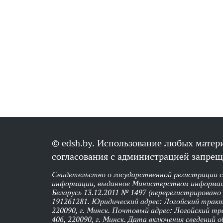
© edsh.by. Использование любых матери
согласования с администрацией запрещ
Свидетельство о государственной регистрации 
информации, выданное Министерством информац
Беларусь 13.12.2011 № 1497 (перерегистрировано
191261281. Юридический адрес: Логойский тракт,
220090, г. Минск. Почтовый адрес: Логойский тра
406, 220090, г. Минск. Дата включения сведений 