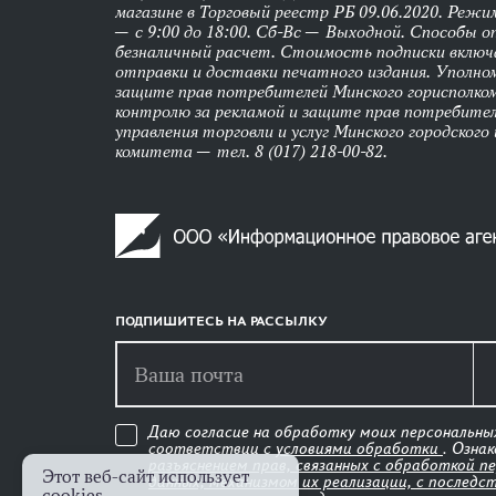
магазине в Торговый реестр РБ 09.06.2020. Реж
— с 9:00 до 18:00. Сб-Вс — Выходной. Способы 
безналичный расчет. Стоимость подписки вклю
отправки и доставки печатного издания. Уполно
защите прав потребителей Минского горисполко
контролю за рекламой и защите прав потребител
управления торговли и услуг Минского городского
комитета — тел. 8 (017) 218-00-82.
ПОДПИШИТЕСЬ НА РАССЫЛКУ
Даю согласие на обработку моих персональны
соответствии с
условиями обработки
. Озна
разъяснением прав, связанных с обработкой п
Этот веб-сайт использует
данных, механизмом их реализации, с последс
cookies