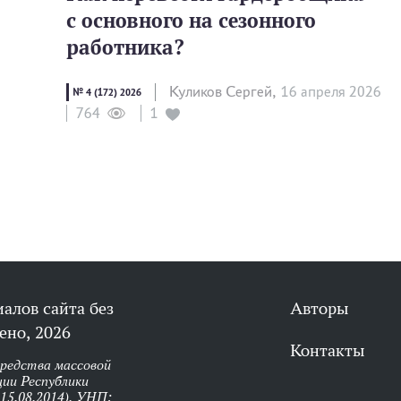
с основного на сезонного
работника?
Куликов Сергей,
16 апреля 2026
№ 4 (172) 2026
1
764
алов сайта без
Авторы
ено, 2026
Контакты
средства массовой
ии Республики
 15.08.2014). УНП: