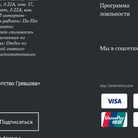
 д.22А, пом. 57,
Программа
кт, д.22А, ком.
лояльности
об интернет-
им работы: Пн-Пт
оплаты:
чает стоимость
моченные по
ма: Отдел по
Мы в соцсетя
ей главного
 исполнительного
МЫ ПРИНИМАЕМ
Подписаться
х данных в