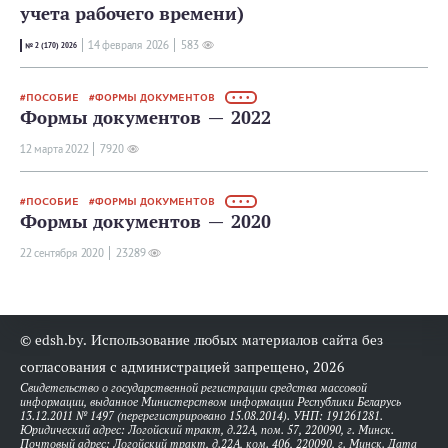
учета рабочего времени)
14 февраля 2026
583
№ 2 (170) 2026
ПОСОБИЕ
ФОРМЫ ДОКУМЕНТОВ
• • •
Формы документов — 2022
12 мартa 2022
7920
ПОСОБИЕ
ФОРМЫ ДОКУМЕНТОВ
• • •
Формы документов — 2020
22 сентября 2020
23289
© edsh.by. Использование любых материалов сайта без
согласования с администрацией запрещено, 2026
Свидетельство о государственной регистрации средства массовой
информации, выданное Министерством информации Республики Беларусь
13.12.2011 № 1497 (перерегистрировано 15.08.2014). УНП: 191261281.
Юридический адрес: Логойский тракт, д.22А, пом. 57, 220090, г. Минск.
Почтовый адрес: Логойский тракт, д.22А, ком. 406, 220090, г. Минск. Дата