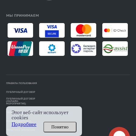
МЫ ПРИНИМАЕМ
ПРАВИЛА ПОЛЬЗОВАНИЯ
ПУБЛИЧНЫЙ ДОГОВОР
ПУБЛИЧНЫЙ ДОГОВОР
(ОНЛАЙН-
МЕРОПРИЯТИЕ)
Этот веб-сайт использует
ПАМЯТКА АВТОРАМ
cookies
РЕКЛАМОДАТЕЛЯМ
Подробнее
Понятно
ПОЛИТИКА ОПЕРАТОРА