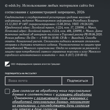
© edsh.by. Использование любых материалов сайта без
согласования с администрацией запрещено, 2026
Свидетельство о государственной регистрации средства массовой
информации, выданное Министерством информации Республики Беларусь
13.12.2011 № 1497 (перерегистрировано 15.08.2014). УНП: 191261281.
Юридический адрес: Логойский тракт, д.22А, пом. 57, 220090, г. Минск.
Почтовый адрес: Логойский тракт, д.22А, ком. 406, 220090, г. Минск. Дата
включения сведений об интернет-магазине в Торговый реестр РБ 09.06.2020.
Режим работы: Пн-Пт — с 9:00 до 18:00. Сб-Вс — Выходной. Способы
оплаты: безналичный расчет. Стоимость подписки включает стоимость
отправки и доставки печатного издания. Уполномоченные по защите прав
потребителей Минского горисполкома: Отдел по контролю за рекламой и
защите прав потребителей главного управления торговли и услуг Минского
городского исполнительного комитета — тел. 8 (017) 218-00-82.
ПОДПИШИТЕСЬ НА РАССЫЛКУ
Подписаться
Даю согласие на обработку моих персональных
данных в соответствии с
условиями обработки
. Ознакомлен
с разъяснением прав, связанных с
обработкой персональных данных, механизмом
их реализации, с последствиями дачи согласия
или отказа в даче согласия
.