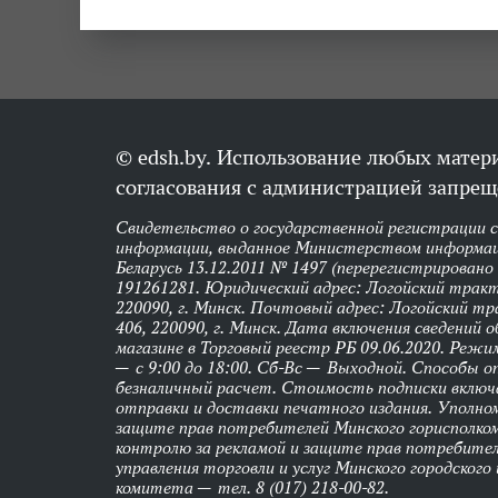
© edsh.by. Использование любых матери
согласования с администрацией запрещ
Свидетельство о государственной регистрации 
информации, выданное Министерством информац
Беларусь 13.12.2011 № 1497 (перерегистрировано
191261281. Юридический адрес: Логойский тракт,
220090, г. Минск. Почтовый адрес: Логойский тра
406, 220090, г. Минск. Дата включения сведений 
магазине в Торговый реестр РБ 09.06.2020. Реж
— с 9:00 до 18:00. Сб-Вс — Выходной. Способы 
безналичный расчет. Стоимость подписки вклю
отправки и доставки печатного издания. Уполно
защите прав потребителей Минского горисполко
контролю за рекламой и защите прав потребител
управления торговли и услуг Минского городского
комитета — тел. 8 (017) 218-00-82.