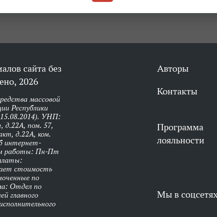
алов сайта без
Авторы
ено, 2026
Контакты
средства массовой
ии Республики
 15.08.2014). УНП:
 д.22А, пом. 57,
Программа
кт, д.22А, ком.
лояльности
об интернет-
им работы: Пн-Пт
оплаты:
чает стоимость
моченные по
ма: Отдел по
Мы в соцсетя
ей главного
 исполнительного