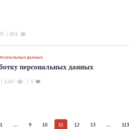
25
851
ПЕРСОНАЛЬНЫХ ДАННЫХ
аботку персональных данных
5
1207
1
...
9
10
11
12
13
...
11