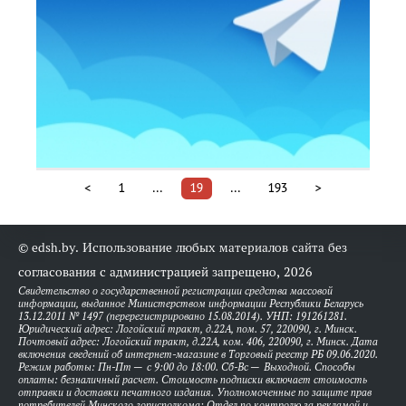
<
1
...
19
...
193
>
© edsh.by. Использование любых материалов сайта без
согласования с администрацией запрещено, 2026
Свидетельство о государственной регистрации средства массовой
информации, выданное Министерством информации Республики Беларусь
13.12.2011 № 1497 (перерегистрировано 15.08.2014). УНП: 191261281.
Юридический адрес: Логойский тракт, д.22А, пом. 57, 220090, г. Минск.
Почтовый адрес: Логойский тракт, д.22А, ком. 406, 220090, г. Минск. Дата
включения сведений об интернет-магазине в Торговый реестр РБ 09.06.2020.
Режим работы: Пн-Пт — с 9:00 до 18:00. Сб-Вс — Выходной. Способы
оплаты: безналичный расчет. Стоимость подписки включает стоимость
отправки и доставки печатного издания. Уполномоченные по защите прав
потребителей Минского горисполкома: Отдел по контролю за рекламой и