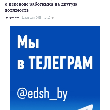
о переводе работника на другую
должность
11 февраля 2025
1412
№ 2 (158) 2025