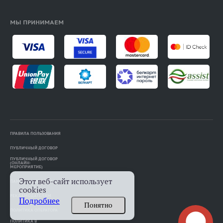
МЫ ПРИНИМАЕМ
ПРАВИЛА ПОЛЬЗОВАНИЯ
ПУБЛИЧНЫЙ ДОГОВОР
ПУБЛИЧНЫЙ ДОГОВОР
(ОНЛАЙН-
МЕРОПРИЯТИЕ)
Этот веб-сайт использует
ПАМЯТКА АВТОРАМ
cookies
РЕКЛАМОДАТЕЛЯМ
Подробнее
Понятно
ПОЛИТИКА ОПЕРАТОРА
ПОЛИТИКА В