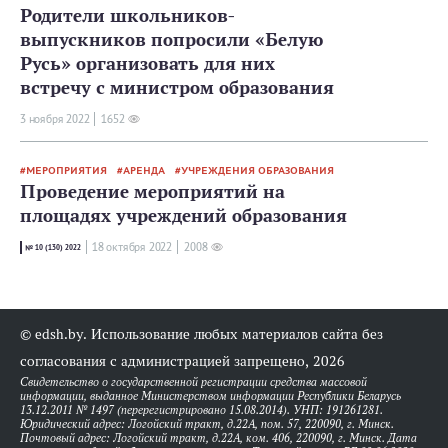
Родители школьников-
выпускников попросили «Белую
Русь» организовать для них
встречу с министром образования
3 ноября 2022
1652
МЕРОПРИЯТИЯ
АРЕНДА
УЧРЕЖДЕНИЯ ОБРАЗОВАНИЯ
Проведение мероприятий на
площадях учреждений образования
18 октября 2022
2008
№ 10 (130) 2022
© edsh.by. Использование любых материалов сайта без
согласования с администрацией запрещено, 2026
Свидетельство о государственной регистрации средства массовой
информации, выданное Министерством информации Республики Беларусь
13.12.2011 № 1497 (перерегистрировано 15.08.2014). УНП: 191261281.
Юридический адрес: Логойский тракт, д.22А, пом. 57, 220090, г. Минск.
Почтовый адрес: Логойский тракт, д.22А, ком. 406, 220090, г. Минск. Дата