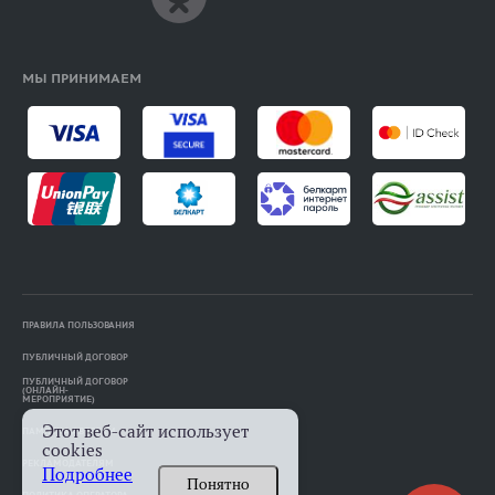
МЫ ПРИНИМАЕМ
ПРАВИЛА ПОЛЬЗОВАНИЯ
ПУБЛИЧНЫЙ ДОГОВОР
ПУБЛИЧНЫЙ ДОГОВОР
(ОНЛАЙН-
МЕРОПРИЯТИЕ)
Этот веб-сайт использует
ПАМЯТКА АВТОРАМ
cookies
РЕКЛАМОДАТЕЛЯМ
Подробнее
Понятно