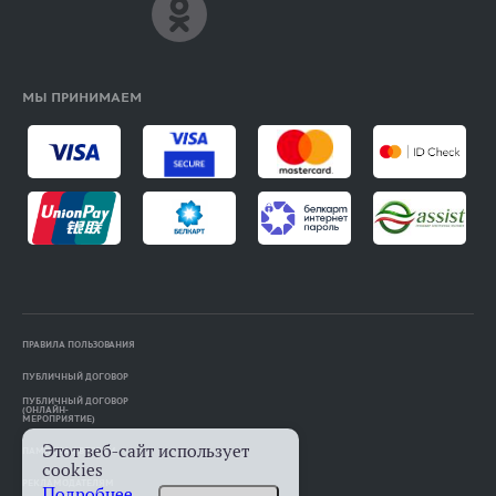
МЫ ПРИНИМАЕМ
ПРАВИЛА ПОЛЬЗОВАНИЯ
ПУБЛИЧНЫЙ ДОГОВОР
ПУБЛИЧНЫЙ ДОГОВОР
(ОНЛАЙН-
МЕРОПРИЯТИЕ)
Этот веб-сайт использует
ПАМЯТКА АВТОРАМ
cookies
РЕКЛАМОДАТЕЛЯМ
Подробнее